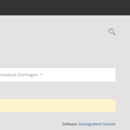
Rec
tseebad Dierhagen
(Wird in
Software:
Sitzungsdienst
Session