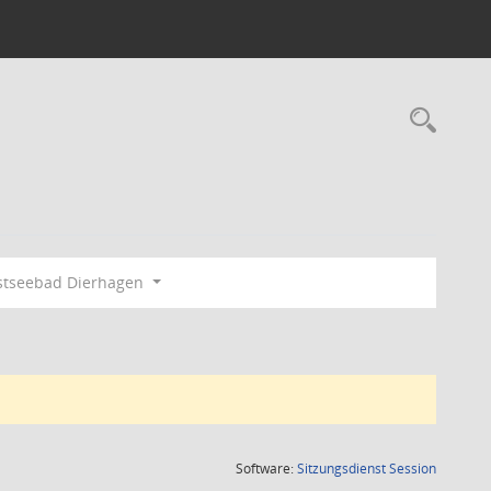
Rec
tseebad Dierhagen
(Wird in
Software:
Sitzungsdienst
Session