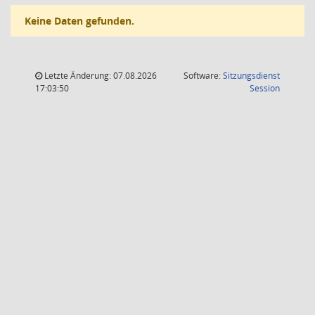
Keine Daten gefunden.
Letzte Änderung: 07.08.2026
Software:
Sitzungsdienst
(Wird in
17:03:50
Session