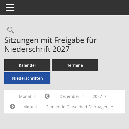
Toggle navigation
Rechercheauswahl
Sitzungen mit Freigabe für
Niederschrift 2027
Kalender
Termine
Niederschriften
Monat
Dezember
2027
Aktuell
Gemeinde Ostseebad Dierhagen