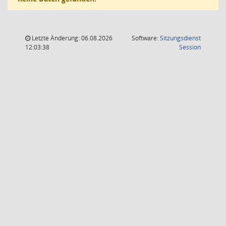
Letzte Änderung: 06.08.2026
Software:
Sitzungsdienst
(Wird in
12:03:38
Session