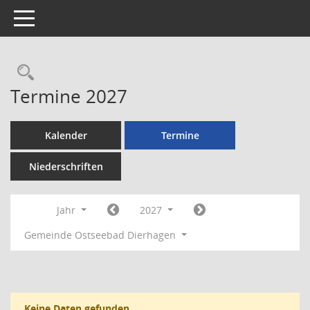
Toggle navigation
Rechercheauswahl
Termine 2027
Kalender
Termine
Niederschriften
Jahr
2027
Gemeinde Ostseebad Dierhagen
Keine Daten gefunden.