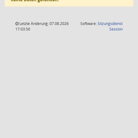
Letzte Änderung: 07.08.2026
Software:
Sitzungsdienst
(Wird in
17:03:50
Session