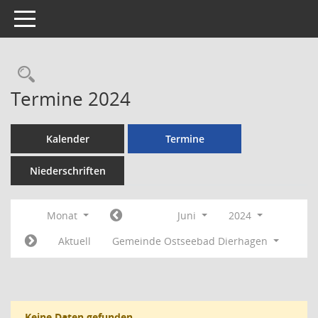
Toggle navigation
Rechercheauswahl
Termine 2024
Kalender
Termine
Niederschriften
Monat
Juni
2024
Aktuell
Gemeinde Ostseebad Dierhagen
Keine Daten gefunden.