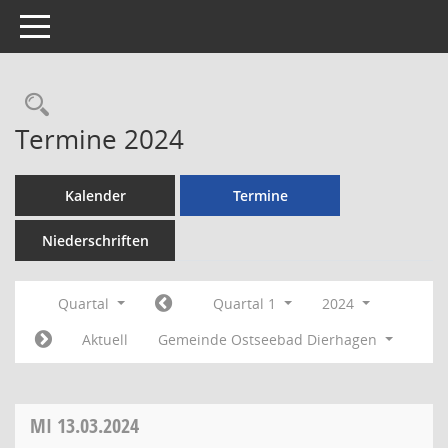
Toggle navigation
Rechercheauswahl
Termine 2024
Kalender
Termine
Niederschriften
Quartal
Quartal 1
2024
Aktuell
Gemeinde Ostseebad Dierhagen
MI
13.03.2024