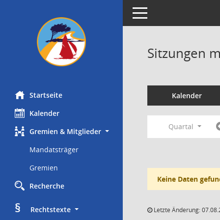
Toggle navigation
Sitzungen mi
Startseite
Kalender
Kalender
Quartal
Gremien & Mitglieder
Mandatsträger
Gremien
Keine Daten gefun
Recherche
§
     Rechtstexte
Letzte Änderung: 07.08.