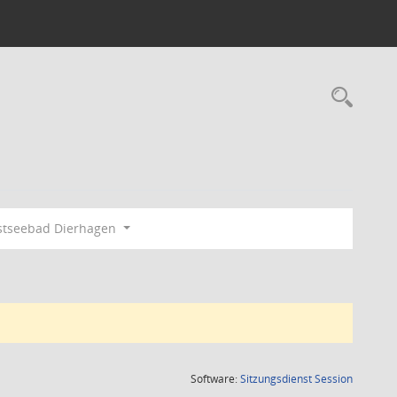
Rec
tseebad Dierhagen
(Wird in
Software:
Sitzungsdienst
Session