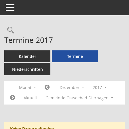
Toggle navigation
Rechercheauswahl
Termine 2017
Kalender
Termine
Niederschriften
Monat
Dezember
2017
Aktuell
Gemeinde Ostseebad Dierhagen
Keine Daten gefunden.