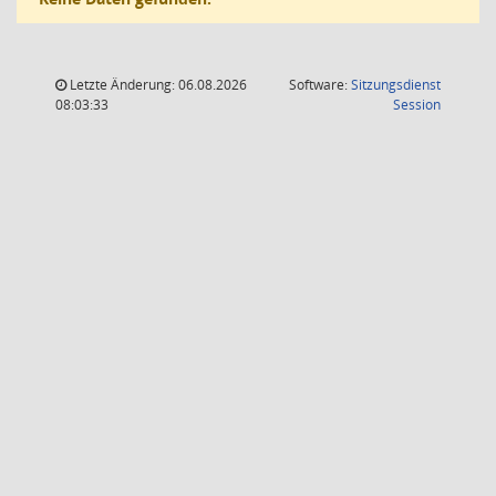
Letzte Änderung: 06.08.2026
Software:
Sitzungsdienst
(Wird in
08:03:33
Session