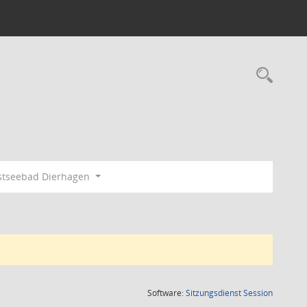
Rec
tseebad Dierhagen
(Wird in
Software:
Sitzungsdienst
Session