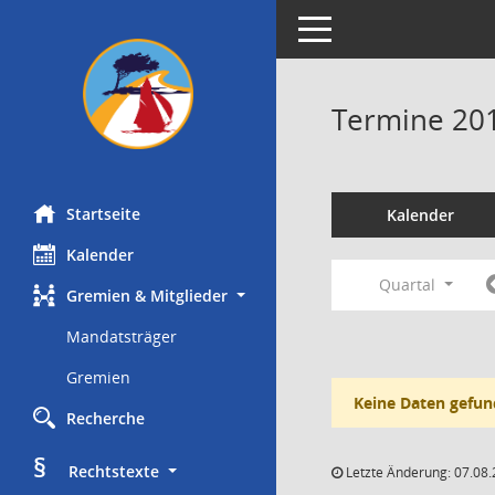
Toggle navigation
Termine 20
Startseite
Kalender
Kalender
Quartal
Gremien & Mitglieder
Mandatsträger
Gremien
Keine Daten gefun
Recherche
§
     Rechtstexte
Letzte Änderung: 07.08.