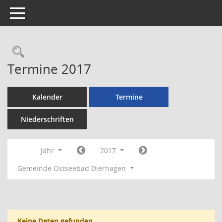
Toggle navigation
Rechercheauswahl
Termine 2017
Kalender
Termine
Niederschriften
Jahr
2017
Gemeinde Ostseebad Dierhagen
Keine Daten gefunden.