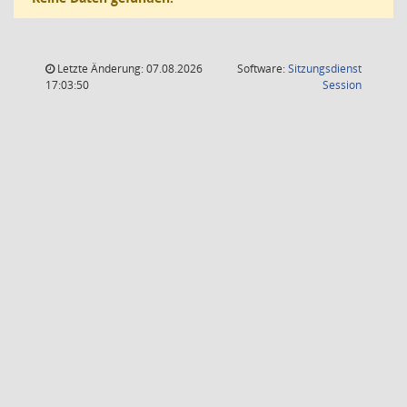
Letzte Änderung: 07.08.2026
Software:
Sitzungsdienst
(Wird in
17:03:50
Session