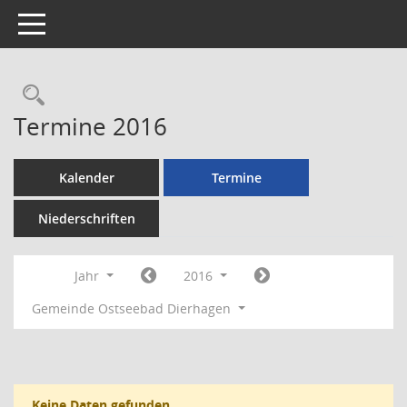
Toggle navigation
Rechercheauswahl
Termine 2016
Kalender
Termine
Niederschriften
Jahr
2016
Gemeinde Ostseebad Dierhagen
Keine Daten gefunden.