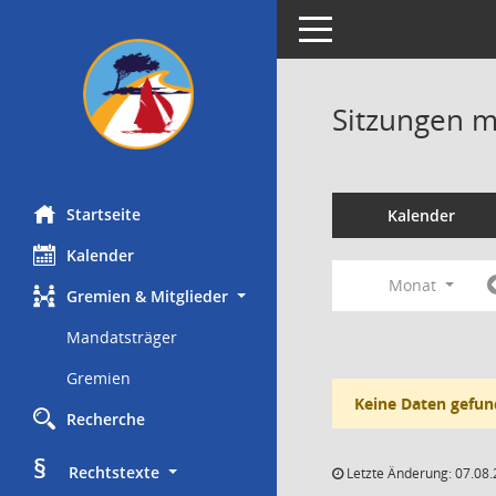
Toggle navigation
Sitzungen mi
Startseite
Kalender
Kalender
Monat
Gremien & Mitglieder
Mandatsträger
Gremien
Keine Daten gefun
Recherche
§
     Rechtstexte
Letzte Änderung: 07.08.