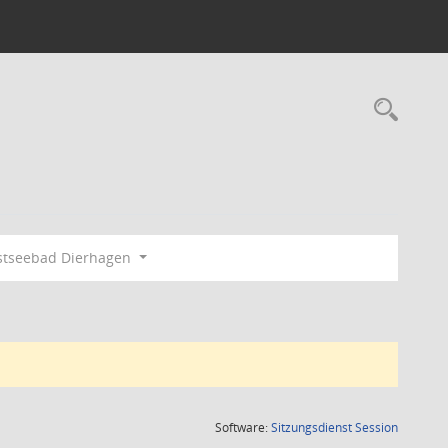
Rec
tseebad Dierhagen
(Wird in
Software:
Sitzungsdienst
Session