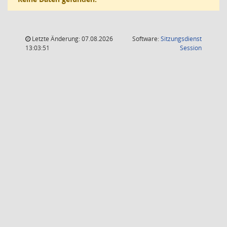
Letzte Änderung: 07.08.2026
Software:
Sitzungsdienst
(Wird in
13:03:51
Session