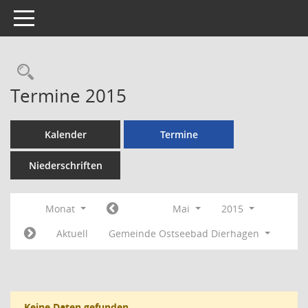
Toggle navigation
Rechercheauswahl
Termine 2015
Kalender
Termine
Niederschriften
Monat
Mai
2015
Aktuell
Gemeinde Ostseebad Dierhagen
Keine Daten gefunden.