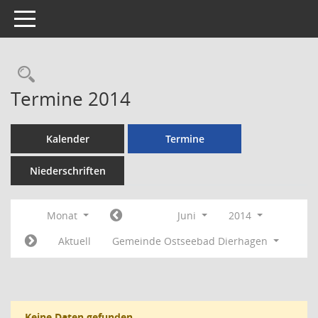
Toggle navigation
Rechercheauswahl
Termine 2014
Kalender
Termine
Niederschriften
Monat
Juni
2014
Aktuell
Gemeinde Ostseebad Dierhagen
Keine Daten gefunden.