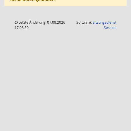
Letzte Änderung: 07.08.2026
Software:
Sitzungsdienst
(Wird in
17:03:50
Session