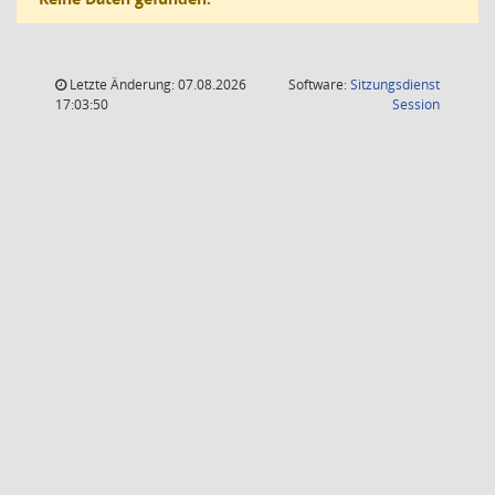
Letzte Änderung: 07.08.2026
Software:
Sitzungsdienst
(Wird in
17:03:50
Session