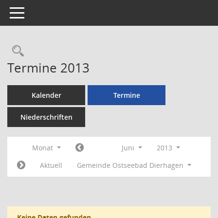
Toggle navigation
Rechercheauswahl
Termine 2013
Kalender
Termine
Niederschriften
Monat
Juni
2013
Aktuell
Gemeinde Ostseebad Dierhagen
Keine Daten gefunden.