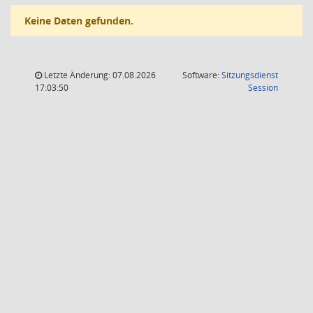
Keine Daten gefunden.
Letzte Änderung: 07.08.2026
Software:
Sitzungsdienst
(Wird in
17:03:50
Session