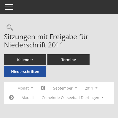
Toggle navigation
Rechercheauswahl
Sitzungen mit Freigabe für
Niederschrift 2011
Kalender
Termine
Niederschriften
Monat
September
2011
Aktuell
Gemeinde Ostseebad Dierhagen