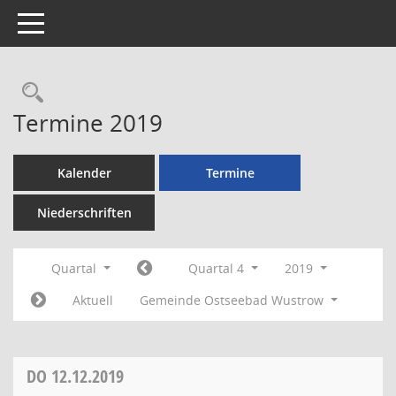
Toggle navigation
Rechercheauswahl
Termine 2019
Kalender
Termine
Niederschriften
Quartal
Quartal 4
2019
Aktuell
Gemeinde Ostseebad Wustrow
DO
12.12.2019