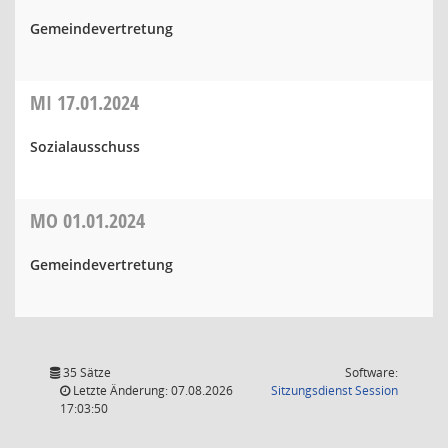
Gemeindevertretung
MI
17.01.2024
Sozialausschuss
MO
01.01.2024
Gemeindevertretung
35 Sätze
Software:
(Wird in
Letzte Änderung: 07.08.2026
Sitzungsdienst
Session
17:03:50