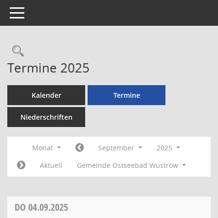
Toggle navigation
Rechercheauswahl
Termine 2025
Kalender
Termine
Niederschriften
Monat
September
2025
Aktuell
Gemeinde Ostseebad Wustrow
DO
04.09.2025