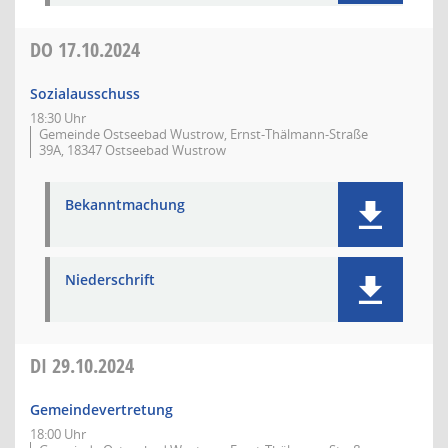
DO
17.10.2024
Sozialausschuss
18:30 Uhr
Gemeinde Ostseebad Wustrow, Ernst-Thälmann-Straße
39A, 18347 Ostseebad Wustrow
Bekanntmachung
Niederschrift
DI
29.10.2024
Gemeindevertretung
18:00 Uhr