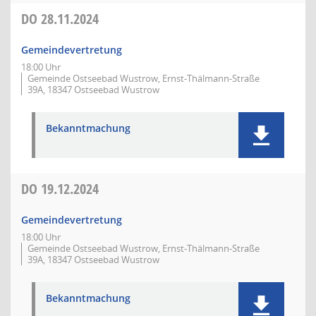
DO
28.11.2024
Gemeindevertretung
18:00 Uhr
Gemeinde Ostseebad Wustrow, Ernst-Thälmann-Straße
39A, 18347 Ostseebad Wustrow
Bekanntmachung
DO
19.12.2024
Gemeindevertretung
18:00 Uhr
Gemeinde Ostseebad Wustrow, Ernst-Thälmann-Straße
39A, 18347 Ostseebad Wustrow
Bekanntmachung