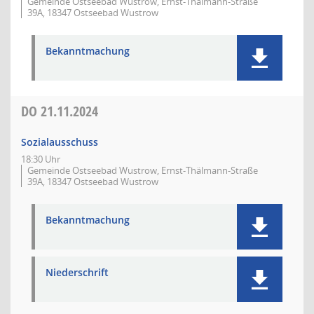
Gemeinde Ostseebad Wustrow, Ernst-Thälmann-Straße
39A, 18347 Ostseebad Wustrow
Bekanntmachung
DO
21.11.2024
Sozialausschuss
18:30 Uhr
Gemeinde Ostseebad Wustrow, Ernst-Thälmann-Straße
39A, 18347 Ostseebad Wustrow
Bekanntmachung
Niederschrift