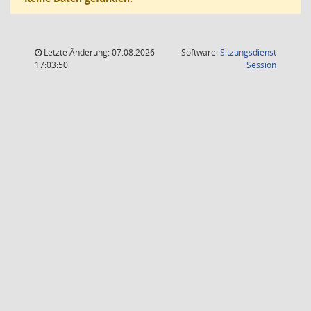
Letzte Änderung: 07.08.2026
Software:
Sitzungsdienst
(Wird in
17:03:50
Session