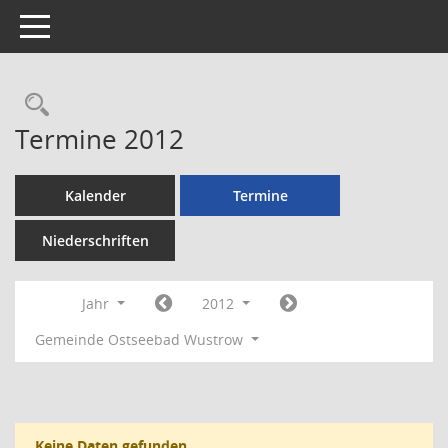
Toggle navigation
Rechercheauswahl
Termine 2012
Kalender
Termine
Niederschriften
Jahr
2012
Gemeinde Ostseebad Wustrow
Keine Daten gefunden.