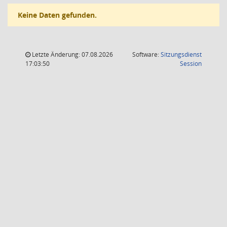
Keine Daten gefunden.
Letzte Änderung: 07.08.2026
Software:
Sitzungsdienst
(Wird in
17:03:50
Session