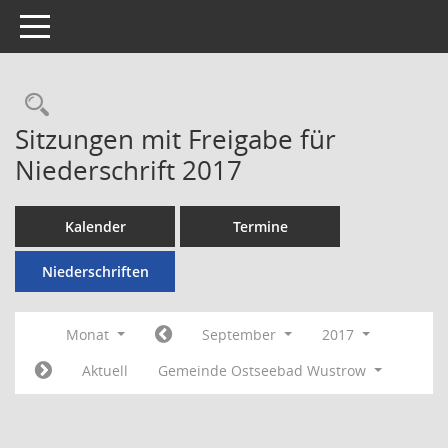
Toggle navigation
Rechercheauswahl
Sitzungen mit Freigabe für
Niederschrift 2017
Kalender
Termine
Niederschriften
Monat
September
2017
Aktuell
Gemeinde Ostseebad Wustrow