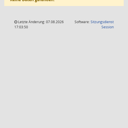
Letzte Änderung: 07.08.2026
Software:
Sitzungsdienst
(Wird in
17:03:50
Session