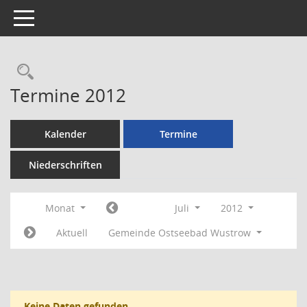
Toggle navigation
Rechercheauswahl
Termine 2012
Kalender
Termine
Niederschriften
Monat
Juli
2012
Aktuell
Gemeinde Ostseebad Wustrow
Keine Daten gefunden.