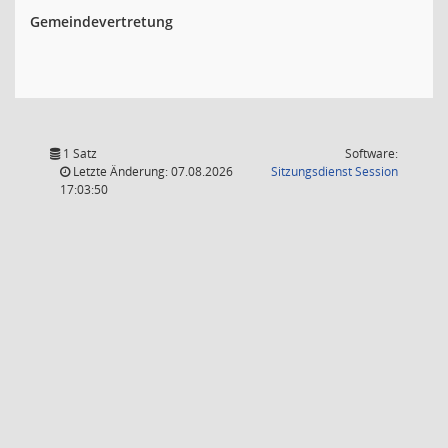
Gemeindevertretung
1 Satz
Software:
(Wird in
Letzte Änderung: 07.08.2026
Sitzungsdienst
Session
17:03:50