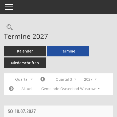
Toggle navigation
Rechercheauswahl
Termine 2027
Kalender
Termine
Niederschriften
Quartal
Quartal 3
2027
Aktuell
Gemeinde Ostseebad Wustrow
SO
18.07.2027