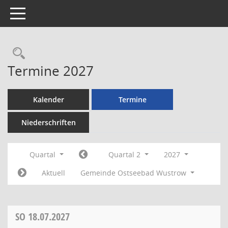
Toggle navigation
Rechercheauswahl
Termine 2027
Kalender
Termine
Niederschriften
Quartal
Quartal 2
2027
Aktuell
Gemeinde Ostseebad Wustrow
SO
18.07.2027