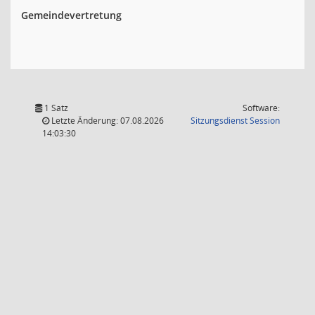
Gemeindevertretung
1 Satz
Software:
(Wird in
Letzte Änderung: 07.08.2026
Sitzungsdienst
Session
14:03:30