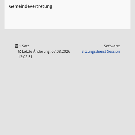
Gemeindevertretung
1 Satz
Software:
(Wird in
Letzte Änderung: 07.08.2026
Sitzungsdienst
Session
13:03:51