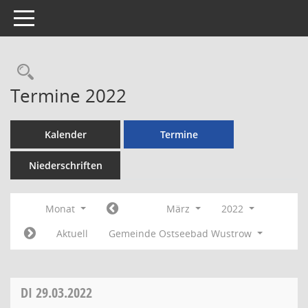
Toggle navigation
Rechercheauswahl
Termine 2022
Kalender
Termine
Niederschriften
Monat
März
2022
Aktuell
Gemeinde Ostseebad Wustrow
DI
29.03.2022