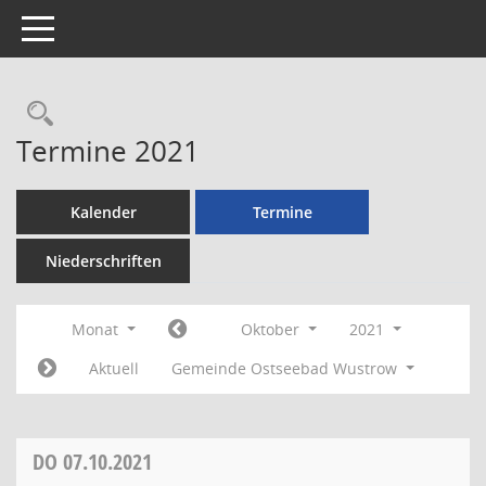
Toggle navigation
Rechercheauswahl
Termine 2021
Kalender
Termine
Niederschriften
Monat
Oktober
2021
Aktuell
Gemeinde Ostseebad Wustrow
DO
07.10.2021