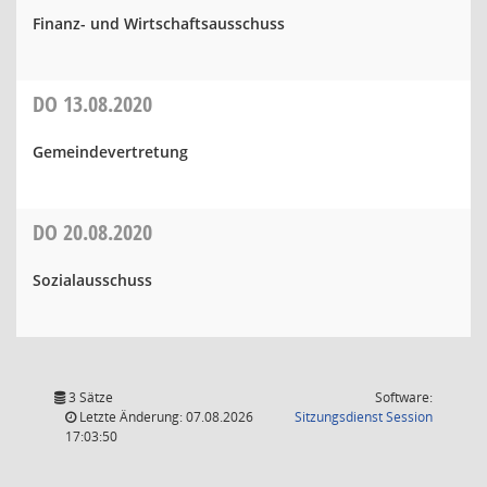
Finanz- und Wirtschaftsausschuss
DO
13.08.2020
Gemeindevertretung
DO
20.08.2020
Sozialausschuss
3 Sätze
Software:
(Wird in
Letzte Änderung: 07.08.2026
Sitzungsdienst
Session
17:03:50