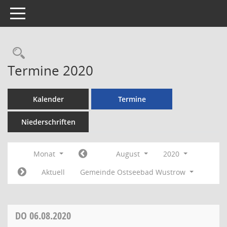
Toggle navigation
Rechercheauswahl
Termine 2020
Kalender
Termine
Niederschriften
Monat
August
2020
Aktuell
Gemeinde Ostseebad Wustrow
DO
06.08.2020