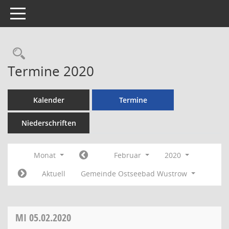
Toggle navigation
Rechercheauswahl
Termine 2020
Kalender
Termine
Niederschriften
Monat
Februar
2020
Aktuell
Gemeinde Ostseebad Wustrow
MI
05.02.2020