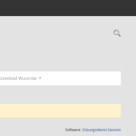
Rec
stseebad Wustrow
(Wird in
Software:
Sitzungsdienst
Session