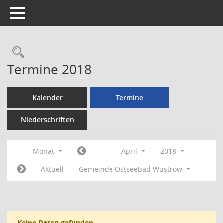
Toggle navigation
Rechercheauswahl
Termine 2018
Kalender
Termine
Niederschriften
Monat
April
2018
Aktuell
Gemeinde Ostseebad Wustrow
Keine Daten gefunden.