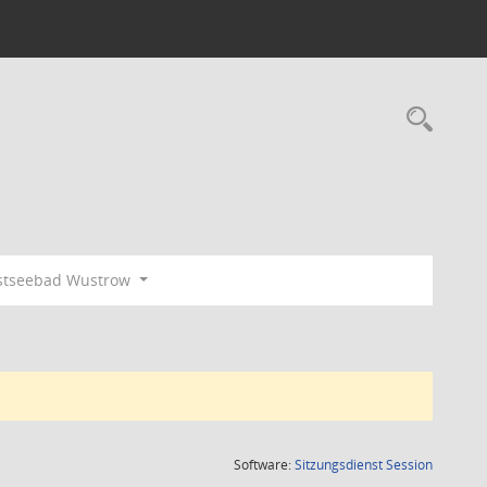
Rec
stseebad Wustrow
(Wird in
Software:
Sitzungsdienst
Session