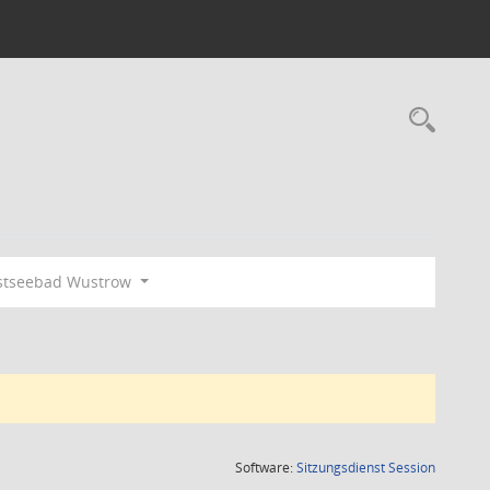
Rec
stseebad Wustrow
(Wird in
Software:
Sitzungsdienst
Session