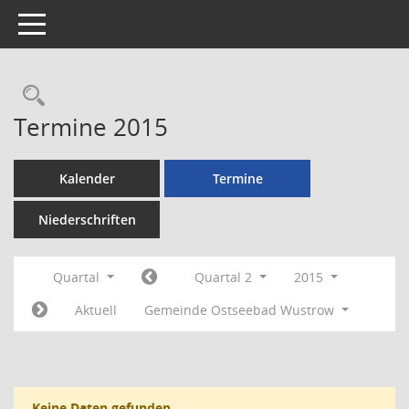
Toggle navigation
Rechercheauswahl
Termine 2015
Kalender
Termine
Niederschriften
Quartal
Quartal 2
2015
Aktuell
Gemeinde Ostseebad Wustrow
Keine Daten gefunden.