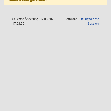
Letzte Änderung: 07.08.2026
Software:
Sitzungsdienst
(Wird in
17:03:50
Session