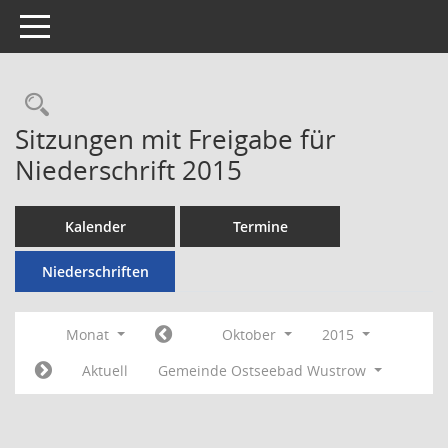
Toggle navigation
Rechercheauswahl
Sitzungen mit Freigabe für
Niederschrift 2015
Kalender
Termine
Niederschriften
Monat
Oktober
2015
Aktuell
Gemeinde Ostseebad Wustrow