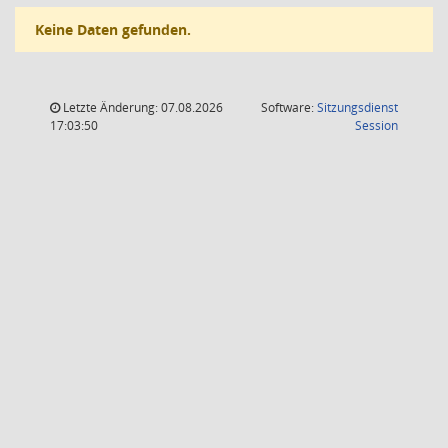
Keine Daten gefunden.
Letzte Änderung: 07.08.2026
Software:
Sitzungsdienst
(Wird in
17:03:50
Session