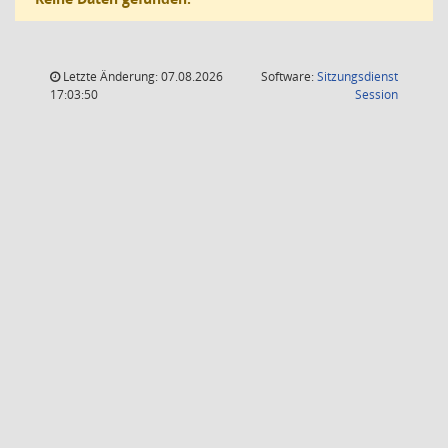
Letzte Änderung: 07.08.2026
Software:
Sitzungsdienst
(Wird in
17:03:50
Session