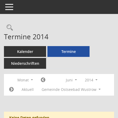
Toggle navigation
Rechercheauswahl
Termine 2014
Kalender
Termine
Niederschriften
Monat
Juni
2014
Aktuell
Gemeinde Ostseebad Wustrow
Keine Daten gefunden.