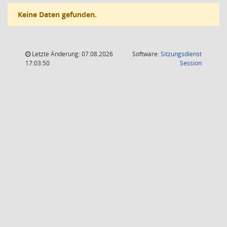
Keine Daten gefunden.
Letzte Änderung: 07.08.2026
Software:
Sitzungsdienst
(Wird in
17:03:50
Session