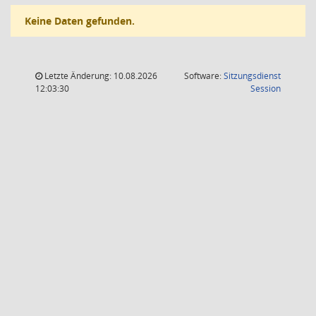
Keine Daten gefunden.
Letzte Änderung: 10.08.2026
Software:
Sitzungsdienst
(Wird in
12:03:30
Session