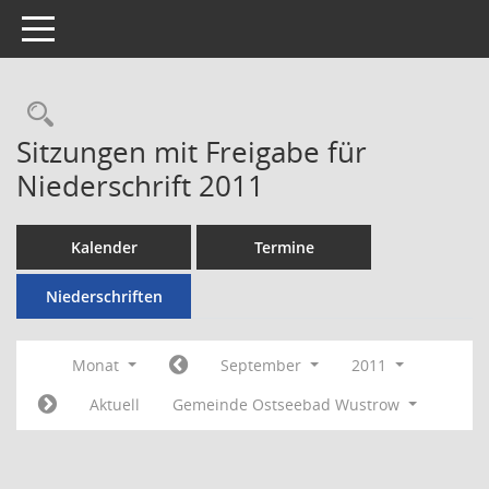
Toggle navigation
Rechercheauswahl
Sitzungen mit Freigabe für
Niederschrift 2011
Kalender
Termine
Niederschriften
Monat
September
2011
Aktuell
Gemeinde Ostseebad Wustrow