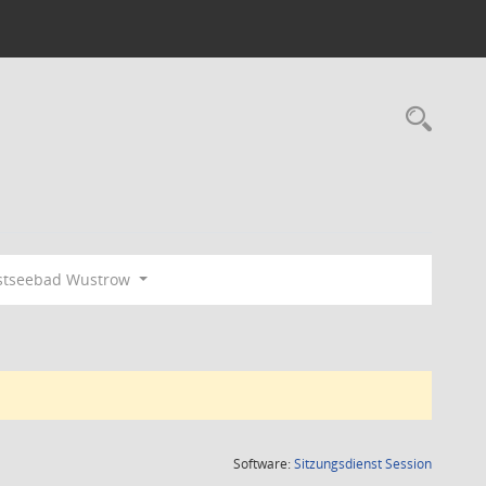
Rec
stseebad Wustrow
(Wird in
Software:
Sitzungsdienst
Session