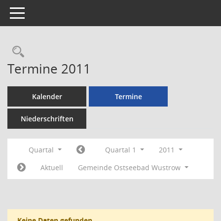
Toggle navigation
Rechercheauswahl
Termine 2011
Kalender
Termine
Niederschriften
Quartal
Quartal 1
2011
Aktuell
Gemeinde Ostseebad Wustrow
Keine Daten gefunden.