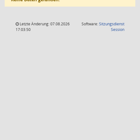
Letzte Änderung: 07.08.2026
Software:
Sitzungsdienst
(Wird in
17:03:50
Session