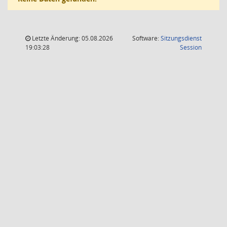
Letzte Änderung: 05.08.2026
Software:
Sitzungsdienst
(Wird in
19:03:28
Session