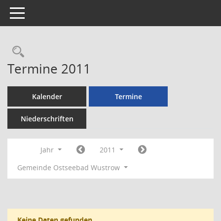
Toggle navigation
Rechercheauswahl
Termine 2011
Kalender
Termine
Niederschriften
Jahr
2011
Gemeinde Ostseebad Wustrow
Keine Daten gefunden.