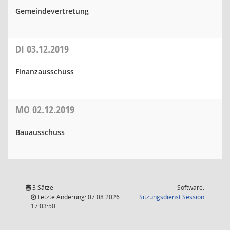
Gemeindevertretung
DI
03.12.2019
Finanzausschuss
MO
02.12.2019
Bauausschuss
3 Sätze
Software:
(Wird in
Letzte Änderung: 07.08.2026
Sitzungsdienst
Session
17:03:50