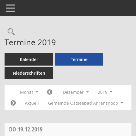
Toggle navigation
Rechercheauswahl
Termine 2019
Kalender
Termine
Niederschriften
Monat
Dezember
2019
Aktuell
Gemeinde Ostseebad Ahrenshoop
DO
19.12.2019