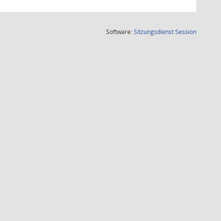
(Wird in
Software:
Sitzungsdienst
Session