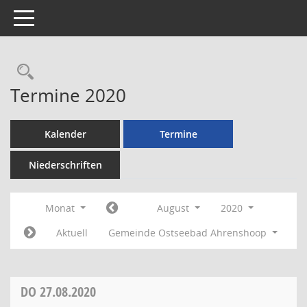
Toggle navigation
Rechercheauswahl
Termine 2020
Kalender
Termine
Niederschriften
Monat
August
2020
Aktuell
Gemeinde Ostseebad Ahrenshoop
DO
27.08.2020