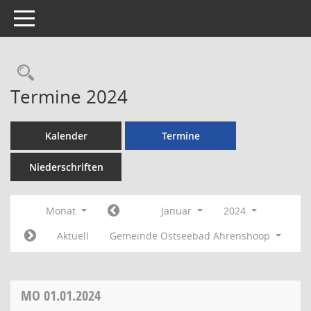
Toggle navigation
Rechercheauswahl
Termine 2024
Kalender
Termine
Niederschriften
Monat
Januar
2024
Aktuell
Gemeinde Ostseebad Ahrenshoop
MO
01.01.2024