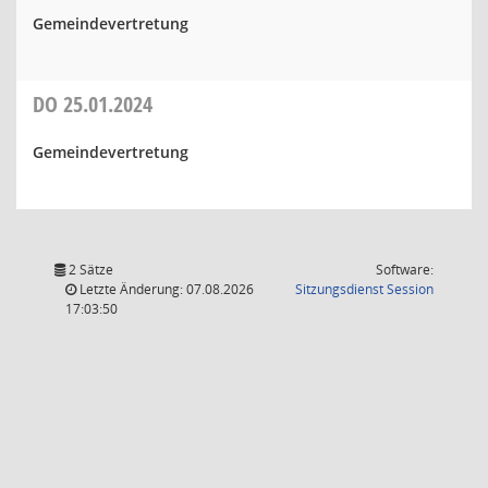
Gemeindevertretung
DO
25.01.2024
Gemeindevertretung
2 Sätze
Software:
(Wird in
Letzte Änderung: 07.08.2026
Sitzungsdienst
Session
17:03:50