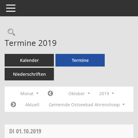
Toggle navigation
Rechercheauswahl
Termine 2019
Kalender
Termine
Niederschriften
Monat
Oktober
2019
Aktuell
Gemeinde Ostseebad Ahrenshoop
DI
01.10.2019