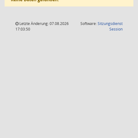
Letzte Änderung: 07.08.2026
Software:
Sitzungsdienst
(Wird in
17:03:50
Session