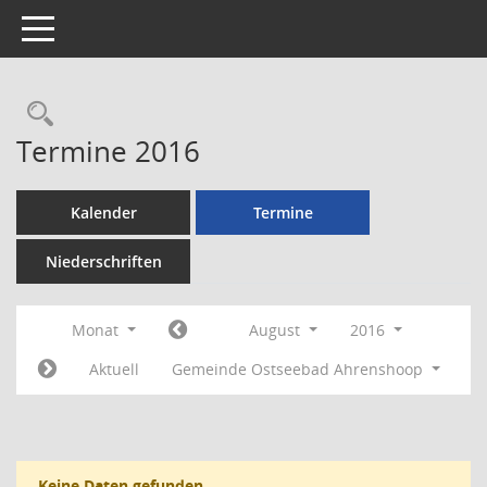
Toggle navigation
Rechercheauswahl
Termine 2016
Kalender
Termine
Niederschriften
Monat
August
2016
Aktuell
Gemeinde Ostseebad Ahrenshoop
Keine Daten gefunden.