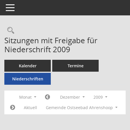
Toggle navigation
Rechercheauswahl
Sitzungen mit Freigabe für
Niederschrift 2009
Kalender
Termine
Niederschriften
Monat
Dezember
2009
Aktuell
Gemeinde Ostseebad Ahrenshoop