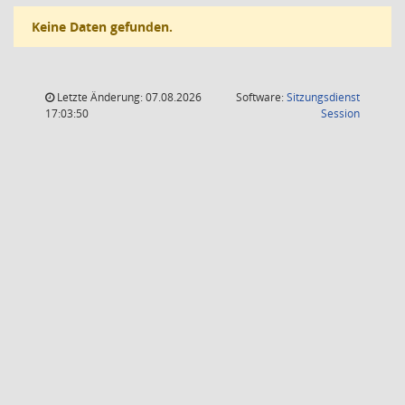
Keine Daten gefunden.
Letzte Änderung: 07.08.2026
Software:
Sitzungsdienst
(Wird in
17:03:50
Session