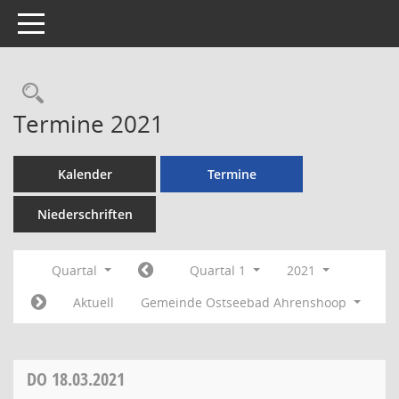
Toggle navigation
Rechercheauswahl
Termine 2021
Kalender
Termine
Niederschriften
Quartal
Quartal 1
2021
Aktuell
Gemeinde Ostseebad Ahrenshoop
DO
18.03.2021